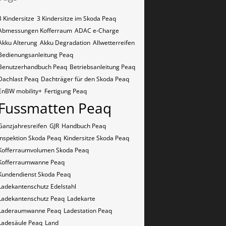
3 Kindersitze
3 Kindersitze im Skoda Peaq
Abmessungen Kofferraum
ADAC e-Charge
Akku Alterung
Akku Degradation
Allwetterreifen
Bedienungsanleitung Peaq
Benutzerhandbuch Peaq
Betriebsanleitung Peaq
Dachlast Peaq
Dachträger für den Skoda Peaq
EnBW mobility+
Fertigung Peaq
Fussmatten Peaq
Ganzjahresreifen
GJR
Handbuch Peaq
Inspektion Skoda Peaq
Kindersitze Skoda Peaq
Kofferraumvolumen Skoda Peaq
Kofferraumwanne Peaq
Kundendienst Skoda Peaq
Ladekantenschutz Edelstahl
Ladekantenschutz Peaq
Ladekarte
Laderaumwanne Peaq
Ladestation Peaq
Ladesäule Peaq
Land