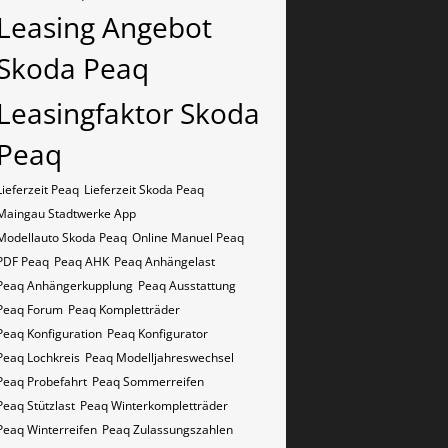
Leasing Angebot
Skoda Peaq
Leasingfaktor Skoda
Peaq
Lieferzeit Peaq
Lieferzeit Skoda Peaq
Maingau Stadtwerke App
Modellauto Skoda Peaq
Online Manuel Peaq
PDF Peaq
Peaq AHK
Peaq Anhängelast
Peaq Anhängerkupplung
Peaq Ausstattung
Peaq Forum
Peaq Kompletträder
Peaq Konfiguration
Peaq Konfigurator
Peaq Lochkreis
Peaq Modelljahreswechsel
Peaq Probefahrt
Peaq Sommerreifen
Peaq Stützlast
Peaq Winterkompletträder
Peaq Winterreifen
Peaq Zulassungszahlen