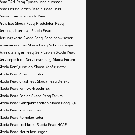
Peaq​​​​ TSN
Peaq​​​​ Typschlüsselnummer
Peaq​​​​​ Herstellerschlüsseln
Peaq​​​​​ HSN
Preise Preisliste Skoda Peaq
Preisliste Skoda Peaq
Produktion Peaq
Rettungsdatenblatt Skoda Peaq
Rettungskarte Skoda Peaq
Scheibenwischer
Scheibenwischer Skoda​ Peaq
Schmutzfänger
Schmutzfänger Peaq
Serviceplan Skoda Peaq
Serviceposition
Servicestellung
Skoda Forum
Skoda Konfiguration
Skoda Konfigurator
Skoda Peaq Allwetterreifen
Skoda Peaq Crashtest
Skoda Peaq Defekt
Skoda Peaq Fahrwerk technisc
Skoda Peaq Fehler
Skoda Peaq Forum
Skoda Peaq Ganzjahresreifen
Skoda Peaq GJR
Skoda Peaq im Crash Test
Skoda Peaq Kompletträder
Skoda Peaq Lochkreis
Skoda Peaq NCAP
Skoda Peaq Neuzulassungen