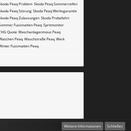
Skoda Peaq Problem
Skoda Peaq Sommerreifen
Skoda Peaq Störung
Skoda Peaq Werksgarantie
Skoda Peaq Zulassungen
Skoda Probefahrt
Sommer Fussmatten Peaq
Spritmonitor
THG Quote
Waschanlagenmous Peaq
Waschen Peaq
Waschstraße Peaq
Werk
Winter Fussmatten Peaq
Weitere Informationen
Schließen