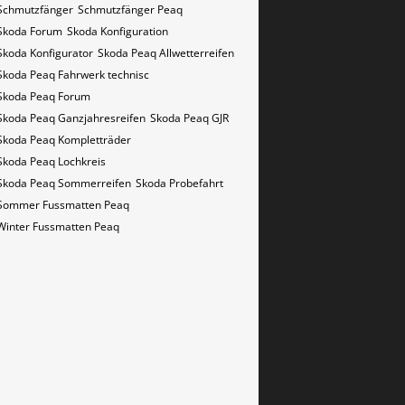
Schmutzfänger
Schmutzfänger Peaq
Skoda Forum
Skoda Konfiguration
Skoda Konfigurator
Skoda Peaq Allwetterreifen
Skoda Peaq Fahrwerk technisc
Skoda Peaq Forum
Skoda Peaq Ganzjahresreifen
Skoda Peaq GJR
Skoda Peaq Kompletträder
Skoda Peaq Lochkreis
Skoda Peaq Sommerreifen
Skoda Probefahrt
Sommer Fussmatten Peaq
Winter Fussmatten Peaq