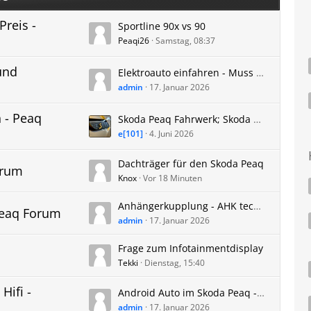
Preis -
Sportline 90x vs 90
Peaqi26
Samstag, 08:37
und
Elektroauto einfahren - Muss der Skoda Peaq eingefahren werden?
admin
17. Januar 2026
 - Peaq
Skoda Peaq Fahrwerk; Skoda Peaq Wendekreis; Skoda Peaq Radstand
e[101]
4. Juni 2026
Dachträger für den Skoda Peaq
orum
Knox
Vor 18 Minuten
Anhängerkupplung - AHK technische Daten Skoda Peaq - Anhängelast Stützlast usw.
Peaq Forum
admin
17. Januar 2026
Frage zum Infotainmentdisplay
Tekki
Dienstag, 15:40
Hifi -
Android Auto im Skoda Peaq - Erfahrungen, Probleme und Updates
admin
17. Januar 2026