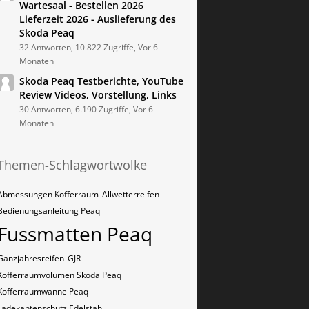
Wartesaal - Bestellen 2026
Lieferzeit 2026 - Auslieferung des
Skoda Peaq
32 Antworten, 10.822 Zugriffe, Vor 6
Monaten
Skoda Peaq Testberichte, YouTube
Review Videos, Vorstellung, Links
30 Antworten, 6.190 Zugriffe, Vor 6
Monaten
Themen-Schlagwortwolke
Abmessungen Kofferraum
Allwetterreifen
Bedienungsanleitung Peaq
Fussmatten Peaq
Ganzjahresreifen
GJR
Kofferraumvolumen Skoda Peaq
Kofferraumwanne Peaq
Ladekantenschutz Edelstahl