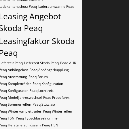
Ladekantenschutz Peaq
Laderaumwanne Peaq
Leasing Angebot
Skoda Peaq
Leasingfaktor Skoda
Peaq
Lieferzeit Peaq
Lieferzeit Skoda Peaq
Peaq AHK
Peaq Anhängelast
Peaq Anhängerkupplung
Peaq Ausstattung
Peaq Forum
Peaq Kompletträder
Peaq Konfiguration
Peaq Konfigurator
Peaq Lochkreis
Peaq Modelljahreswechsel
Peaq Probefahrt
Peaq Sommerreifen
Peaq Stützlast
Peaq Winterkompletträder
Peaq Winterreifen
Peaq​​​​ TSN
Peaq​​​​ Typschlüsselnummer
Peaq​​​​​ Herstellerschlüsseln
Peaq​​​​​ HSN