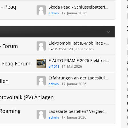
 - Peaq
Skoda Peaq - Schlüsselbatterie wechseln - Autoschlüssel Batterie leer
admin
17. Januar 2026
Elektromobilität (E-Mobilität) - Škoda knackt die Million – und wird Nummer drei in Europa
to Forum
Sko1975da
20. Januar 2026
E-AUTO PRÄMIE 2026 Elektroauto Förderung: Bis zu 11.000€ Rekord-Rabatt bei VW & Co.
- Peaq Forum
e[101]
14. Mai 2026
Erfahrungen an der Ladesäule - Skoda Peaq laden - Bilder und Erkenntnisse - Ladestation, öffentlich.
llen
admin
17. Januar 2026
tovoltaik (PV) Anlagen
, Roaming
Ladekarte bestellen? Vergleich EnBW mobility+ ADAC e-Charge Maingau Stadtwerke App oder?
admin
17. Januar 2026