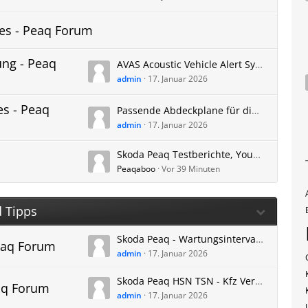
tes - Peaq Forum
ung - Peaq
AVAS Acoustic Vehicle Alert System Peaq - Fußgänger Warn Geräusch niedrige Geschwindigkeit Fußgängerschutz
admin
17. Januar 2026
es - Peaq
Passende Abdeckplane für die Skoda Peaq Frontscheibe | Autoabdeckung für Frost/Schnee
admin
17. Januar 2026
Skoda Peaq Testberichte, YouTube Review Videos, Vorstellung, Links
Peaqaboo
Vor 39 Minuten
d Tipps
Skoda Peaq - Wartungsintervall - Inspektionsintervall - Wartungsplan PDF
Peaq Forum
admin
17. Januar 2026
Skoda Peaq HSN TSN - Kfz Versicherung - Herstellerschlüsselnummer + Typschlüsselnummer - Versicherungseinstufung
eaq Forum
admin
17. Januar 2026